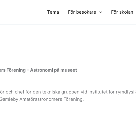
Tema
För besökare
För skolan
s Förening – Astronomi på museet
 och chef för den tekniska gruppen vid Institutet för rymdfysik
d Gamleby Amatörastronomers Förening.