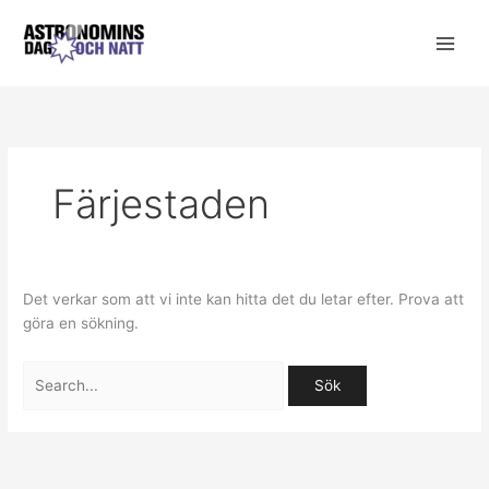
Hoppa
till
innehåll
Färjestaden
Det verkar som att vi inte kan hitta det du letar efter. Prova att
göra en sökning.
Sök
efter: